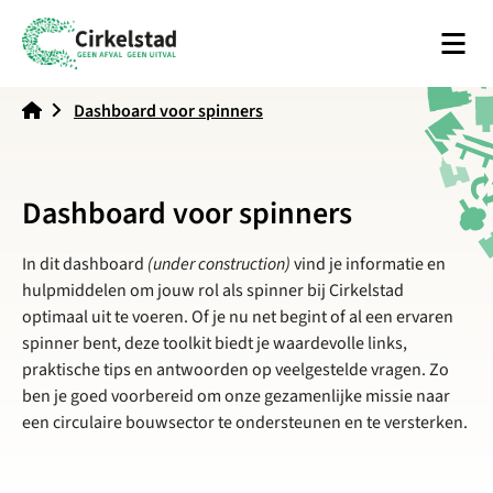
Men
Cirkelstad
Dashboard voor spinners
Dashboard voor spinners
In dit dashboard
(under construction)
vind je informatie en
hulpmiddelen om jouw rol als spinner bij Cirkelstad
optimaal uit te voeren. Of je nu net begint of al een ervaren
spinner bent, deze toolkit biedt je waardevolle links,
praktische tips en antwoorden op veelgestelde vragen. Zo
ben je goed voorbereid om onze gezamenlijke missie naar
een circulaire bouwsector te ondersteunen en te versterken.