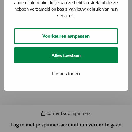
andere informatie die je aan ze hebt verstrekt of die ze
hebben verzameld op basis van jouw gebruik van hun
services.
Voorkeuren aanpassen
Alles toestaan
Details tonen
' Inhoud voor ingelogde gebruikers/bezoeker
Content voor spinners
Log in met je spinner-account om verder te gaan