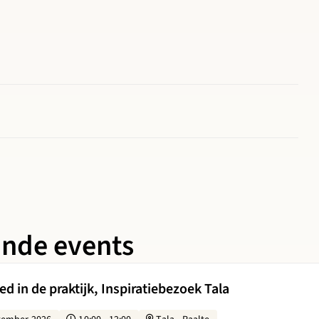
ande events
 Biobased in de praktijk, Inspiratiebezoek Tala
d in de praktijk, Inspiratiebezoek Tala