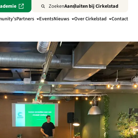
cademie
Zoeken
Aansluiten bij Cirkelstad
unity’s
Partners
Events
Nieuws
Over Cirkelstad
Contact