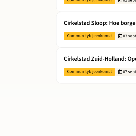
Communitybijeenkomst
02 sep
Lees meer over Cirkelstad Sloop: H
Cirkelstad Sloop: Hoe borge
Communitybijeenkomst
03 sep
Lees meer over Cirkelstad Zuid-Ho
Cirkelstad Zuid-Holland: O
Communitybijeenkomst
07 sep