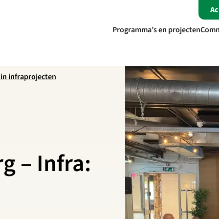
A
Programma’s en projecten
Comm
 in infraprojecten
g – Infra: