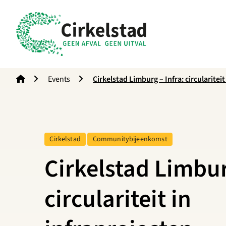
Cirkelstad
Events
Cirkelstad Limburg – Infra: circulariteit
Tag:
Tag:
Cirkelstad
Communitybijeenkomst
Cirkelstad Limbur
circulariteit in