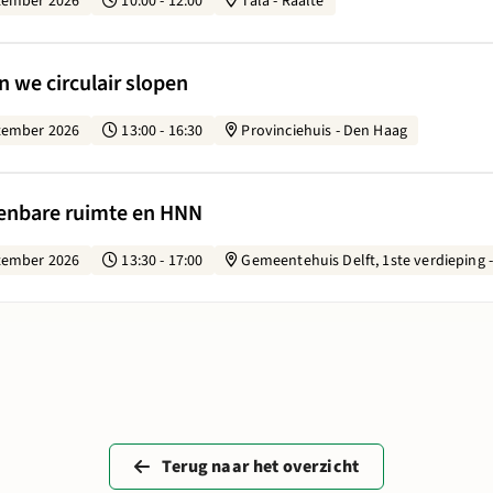
tember 2026
10:00 - 12:00
Tala - Raalte
oe borgen we circulair slopen
n we circulair slopen
tember 2026
13:00 - 16:30
Provinciehuis - Den Haag
lland: Openbare ruimte en HNN
penbare ruimte en HNN
tember 2026
13:30 - 17:00
Gemeentehuis Delft, 1ste verdieping -
Terug naar het overzicht