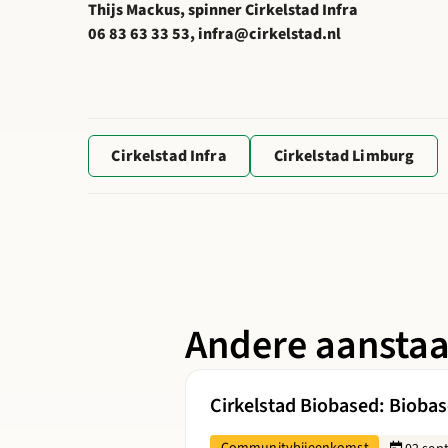
Thijs Mackus, spinner Cirkelstad Infra
06 83 63 33 53, infra@cirkelstad.nl
Cirkelstad Infra
Cirkelstad Limburg
Andere aansta
Lees meer over Cirkelstad Biobased:
Cirkelstad Biobased: Biobase