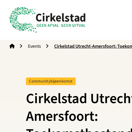
Cirkelstad
Events
Cirkelstad Utrecht-Amersfoort: Toek
Normaal in de praktijk
Tag:
Communitybijeenkomst
Cirkelstad Utrech
Amersfoort: