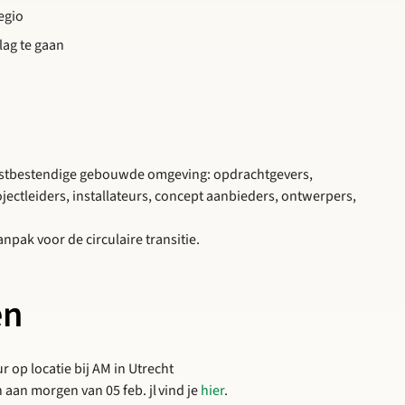
egio
lag te gaan
omstbestendige gebouwde omgeving: opdrachtgevers,
ctleiders, installateurs, concept aanbieders, ontwerpers,
ak voor de circulaire transitie.
en
ur op locatie bij AM in Utrecht
 aan morgen van 05 feb. jl vind je
hier
.