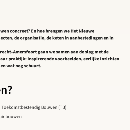
uwen concreet? En hoe brengen we Het Nieuwe
jecten, de organisatie, de keten in aanbestedingen en in
trecht–Amersfoort gaan we samen aan de slag met de
ar praktijk: inspirerende voorbeelden, eerlijke inzichten
 en wat nog schuurt.
en?
) Toekomstbestendig Bouwen (TB)
lair bouwen