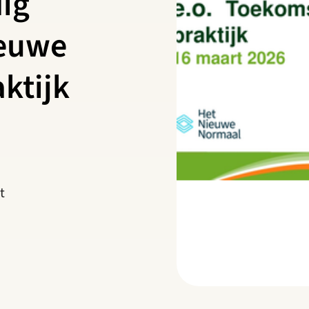
ig
ieuwe
ktijk
t