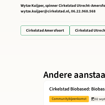
Wytze Kuijper, spinner Cirkelstad Utrecht–Amersf
wytze.kuijper@cirkelstad.nl, 06.22.968.568
Cirkelstad Amersfoort
Cirkelstad Utrech
Andere aansta
Lees meer over Cirkelstad Biobased:
Cirkelstad Biobased: Biobase
Communitybijeenkomst
02 sep