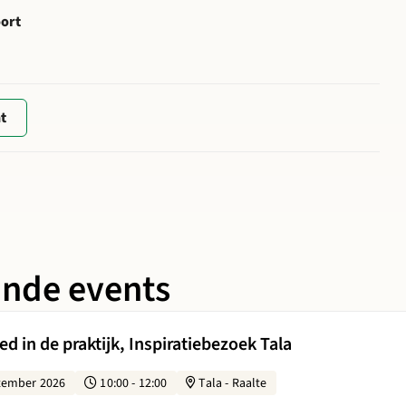
oort
t
ande events
 Biobased in de praktijk, Inspiratiebezoek Tala
d in de praktijk, Inspiratiebezoek Tala
tember 2026
10:00 - 12:00
Tala - Raalte