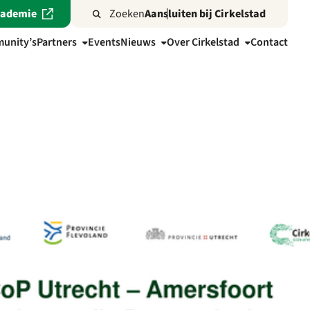
cademie
Zoeken
Aansluiten bij Cirkelstad
unity’s
Partners
Events
Nieuws
Over Cirkelstad
Contact