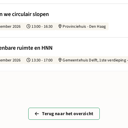
oe borgen we circulair slopen
n we circulair slopen
tember 2026
13:00 - 16:30
Provinciehuis - Den Haag
lland: Openbare ruimte en HNN
penbare ruimte en HNN
tember 2026
13:30 - 17:00
Gemeentehuis Delft, 1ste verdieping -
Terug naar het overzicht