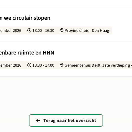
oe borgen we circulair slopen
n we circulair slopen
tember 2026
13:00 - 16:30
Provinciehuis - Den Haag
lland: Openbare ruimte en HNN
penbare ruimte en HNN
tember 2026
13:30 - 17:00
Gemeentehuis Delft, 1ste verdieping -
Terug naar het overzicht