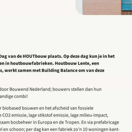
e Dag van de HOUTbouw plaats. Op deze dag kun je in het
 en in houtbouwfabrieken. Houtbouw Lente, een
, werkt samen met Building Balance om van deze
d door Bouwend Nederland; bouwers stellen dan hun
Handige combi!
ar biobased bouwen en het afscheid van fossiele
O2 emissie, lage stikstof emissie, lage milieu-impact,
zaam bosbeheer in Europa en de Tropen. En via prefabricage
l en schoon; per dag kan een fabriek zo’n 10 woningen kant-