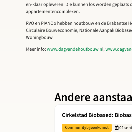
en-klaar opleveren. Die kunnen los worden geplaats 
appartementencomplexen.
RVO en PIANOo hebben houtbouw en de Brabantse Ho
Circulaire Bouweconomie, Nationale Aanpak Biobased
Woningbouw.
Meer info:
www.dagvandehoutbouw.n
l;
www.dagvan
Andere aansta
Lees meer over Cirkelstad Biobased:
Cirkelstad Biobased: Biobase
Communitybijeenkomst
02 sep