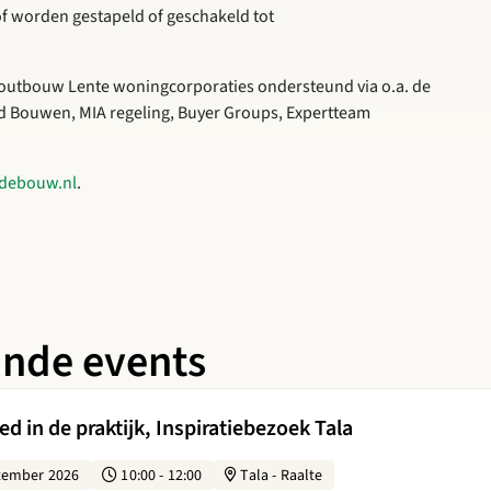
of worden gestapeld of geschakeld tot
utbouw Lente woningcorporaties ondersteund via o.a. de
 Bouwen, MIA regeling, Buyer Groups, Expertteam
debouw.nl
.
ande events
 Biobased in de praktijk, Inspiratiebezoek Tala
d in de praktijk, Inspiratiebezoek Tala
tember 2026
10:00 - 12:00
Tala - Raalte