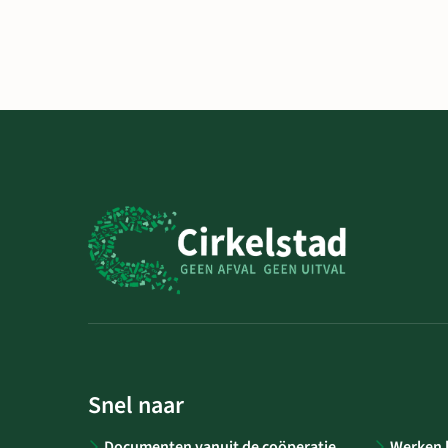
Snel naar
Documenten vanuit de coöperatie
Werken b