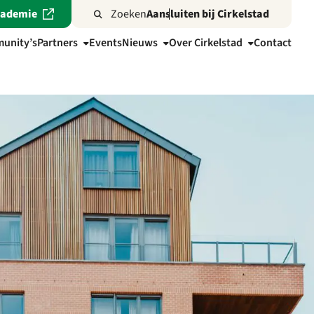
cademie
Zoeken
Aansluiten bij Cirkelstad
unity’s
Partners
Events
Nieuws
Over Cirkelstad
Contact