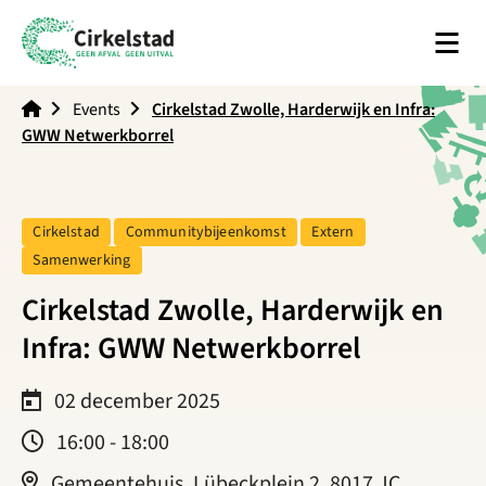
Men
Cirkelstad
Events
Cirkelstad Zwolle, Harderwijk en Infra:
GWW Netwerkborrel
Tag:
Tag:
Tag:
Cirkelstad
Communitybijeenkomst
Extern
Tag:
Samenwerking
Cirkelstad Zwolle, Harderwijk en
Infra: GWW Netwerkborrel
02 december 2025
16:00 - 18:00
Gemeentehuis, Lübeckplein 2, 8017 JC,