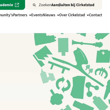
cademie
Zoeken
Aansluiten bij Cirkelstad
unity’s
Partners
Events
Nieuws
Over Cirkelstad
Contact