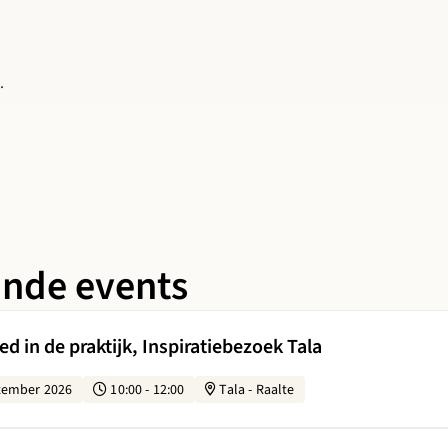
.
ande events
 Biobased in de praktijk, Inspiratiebezoek Tala
d in de praktijk, Inspiratiebezoek Tala
tember 2026
10:00 - 12:00
Tala - Raalte
oe borgen we circulair slopen