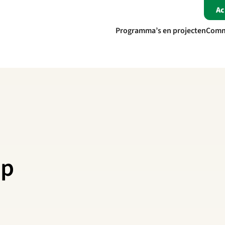
A
Programma’s en projecten
Comm
op