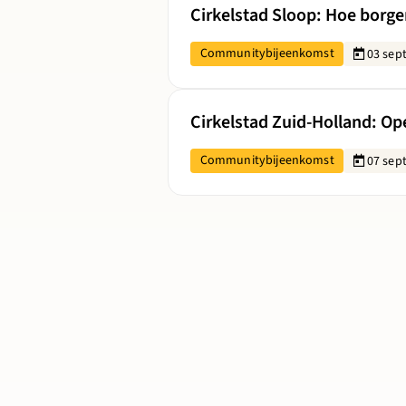
Cirkelstad Sloop: Hoe borge
Communitybijeenkomst
03 sep
Lees meer over Cirkelstad Zuid-Ho
Cirkelstad Zuid-Holland: O
Communitybijeenkomst
07 sep