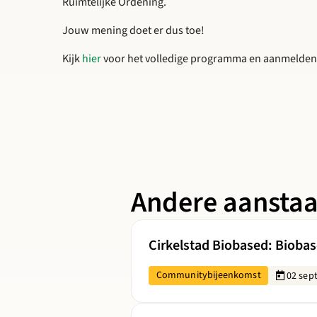
Ruimtelijke Ordening.
Jouw mening doet er dus toe!
Kijk
hier
voor het volledige programma en aanmelden
Andere aansta
Lees meer over Cirkelstad Biobased:
Cirkelstad Biobased: Biobase
Communitybijeenkomst
02 sep
Lees meer over Cirkelstad Sloop: H