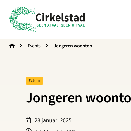
Cirkelstad
Events
Jongeren woontop
Tag:
Extern
Jongeren woont
28 januari 2025