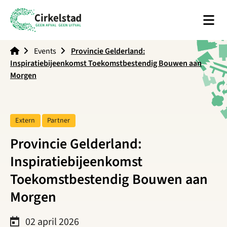
Men
Cirkelstad
Events
Provincie Gelderland:
Inspiratiebijeenkomst Toekomstbestendig Bouwen aan
Morgen
Tag:
Tag:
Extern
Partner
Provincie Gelderland:
Inspiratiebijeenkomst
Toekomstbestendig Bouwen aan
Morgen
02 april 2026