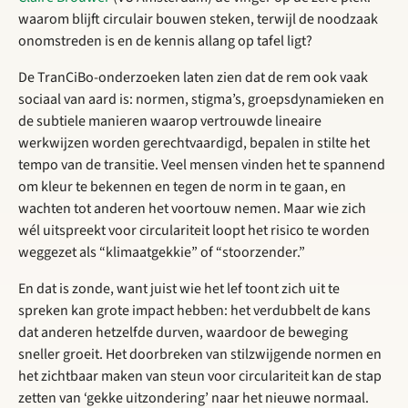
waarom blijft circulair bouwen steken, terwijl de noodzaak
onomstreden is en de kennis allang op tafel ligt?
De TranCiBo-onderzoeken laten zien dat de rem ook vaak
sociaal van aard is: normen, stigma’s, groepsdynamieken en
de subtiele manieren waarop vertrouwde lineaire
werkwijzen worden gerechtvaardigd, bepalen in stilte het
tempo van de transitie. Veel mensen vinden het te spannend
om kleur te bekennen en tegen de norm in te gaan, en
wachten tot anderen het voortouw nemen. Maar wie zich
wél uitspreekt voor circulariteit loopt het risico te worden
weggezet als “klimaatgekkie” of “stoorzender.”
En dat is zonde, want juist wie het lef toont zich uit te
spreken kan grote impact hebben: het verdubbelt de kans
dat anderen hetzelfde durven, waardoor de beweging
sneller groeit. Het doorbreken van stilzwijgende normen en
het zichtbaar maken van steun voor circulariteit kan de stap
zetten van ‘gekke uitzondering’ naar het nieuwe normaal.