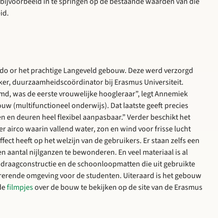
 bijvoorbeeld in te springen op de bestaande waarden van die
id.
 do or het prachtige Langeveld gebouw. Deze werd verzorgd
ker, duurzaamheidscoördinator bij Erasmus Universiteit.
md, was de eerste vrouwelijke hoogleraar”, legt Annemiek
w (multifunctioneel onderwijs). Dat laatste geeft precies
en en deuren heel flexibel aanpasbaar.” Verder beschikt het
 airco waarin vallend water, zon en wind voor frisse lucht
ffect heeft op het welzijn van de gebruikers. Er staan zelfs een
aantal nijlganzen te bewonderen. En veel materiaal is al
e draagconstructie en de schoonloopmatten die uit gebruikte
pirerende omgeving voor de studenten. Uiteraard is het gebouw
 de
filmpjes
over de bouw te bekijken op de site van de Erasmus