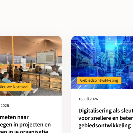
toekomst: terugblik op het HNN-leertraject in de GMR
r over Van meten naar bewegen in projecten en borgen in je organ
Lees meer over Digitalisering a
Gebiedsontwikkeling
Nieuwe Normaal
16 juli 2026
i 2026
Digitalisering als sleu
 meten naar
voor snellere en bete
gen in projecten en
gebiedsontwikkeling
en in je organisatie