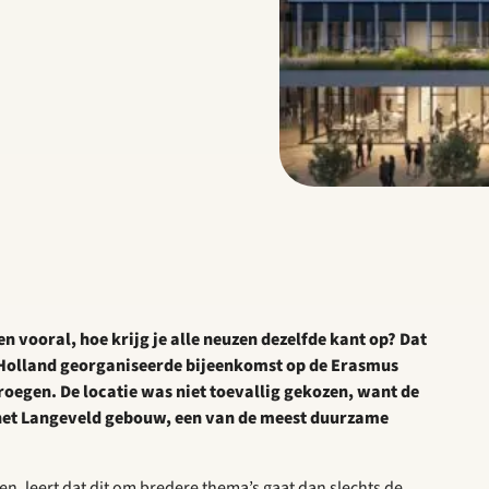
n vooral, hoe krijg je alle neuzen dezelfde kant op? Dat
-Holland georganiseerde bijeenkomst op de Erasmus
roegen. De locatie was niet toevallig gekozen, want de
het Langeveld gebouw, een van de meest duurzame
, leert dat dit om bredere thema’s gaat dan slechts de