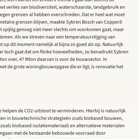
 verlies van biodiversiteit, waterschaarste, landgebruik en
l negen grenzen al hebben overschreden. Dat er heel wat moet
netaire grenzen blijven, maakte Sybren Bosch van Copper8
het spijtig genoeg niet meer slechts om voorkomen gaat, maar
ystemen. Als we streven naar een temperatuurstijging van
 op dit moment namelijk al bijna zo goed als op. Natuurlijk
ar toch gaat dat om flinke hoeveelheden, zo benadrukt Sybren
ton over, 47 Mton daarvan is voor de bouwsector. In
met de grote woningbouwopgave die er ligt, is renovatie het
e helpen de CO2-uitstoot te verminderen. Hierbij is natuurlijk
elen in bouwtechnische strategieën zoals biobased bouwen,
(zoals biobased isolatiemateriaal) en alternatieve materialen
r omgaan met de bestaande bebouwde voorraad door