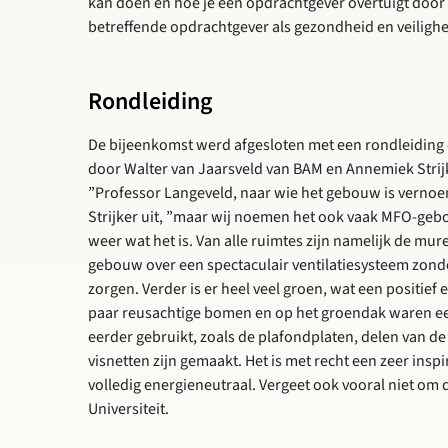
kan doen en hoe je een opdrachtgever overtuigt door
betreffende opdrachtgever als gezondheid en veilighe
Rondleiding
De bijeenkomst werd afgesloten met een rondleiding
door Walter van Jaarsveld van BAM en Annemiek Strij
”Professor Langeveld, naar wie het gebouw is vernoe
Strijker uit, ”maar wij noemen het ook vaak MFO-gebou
weer wat het is. Van alle ruimtes zijn namelijk de mur
gebouw over een spectaculair ventilatiesysteem zonder
zorgen. Verder is er heel veel groen, wat een positief e
paar reusachtige bomen en op het groendak waren een 
eerder gebruikt, zoals de plafondplaten, delen van d
visnetten zijn gemaakt. Het is met recht een zeer ins
volledig energieneutraal. Vergeet ook vooral niet om
Universiteit.