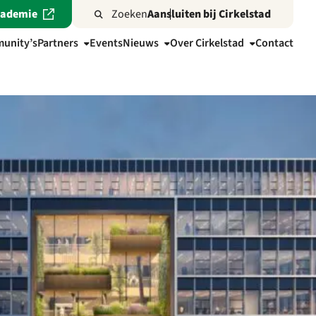
cademie
Zoeken
Aansluiten bij Cirkelstad
unity’s
Partners
Events
Nieuws
Over Cirkelstad
Contact