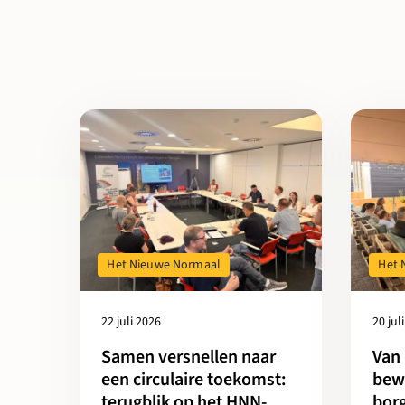
Lees meer over Samen versnellen naar een circulaire 
Lees mee
Het Nieuwe Normaal
Het 
22 juli 2026
20 jul
Samen versnellen naar
Van
een circulaire toekomst:
bewe
terugblik op het HNN-
borg