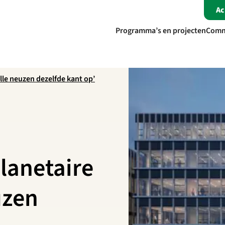
A
Programma’s en projecten
Comm
lle neuzen dezelfde kant op’
lanetaire
uzen