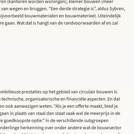
eren (kantoren worden woningen), kleiner bouwen (meer
van wegen en bruggen. “Een derde strategie is”, aldus Sybren,
bijvoorbeeld bouwmaterialen en bouwmaterieel. Uiteindelijk
re gaan. Wat dat is hangt van de randvoorwaarden af en zal
bitieuze prestaties op het gebied van circulair bouwen is
m technische, organisatorische en financiële aspecten. En dat
n ook aanwezigen weten. “Als je een offerte maakt, bied je
aan in plaats van staal dan staat vaak wel de meerprijs in de
de goedkoopste optie.” In de verschillende subgroepen
onderlinge herkenning over onder andere wat de bouwsector