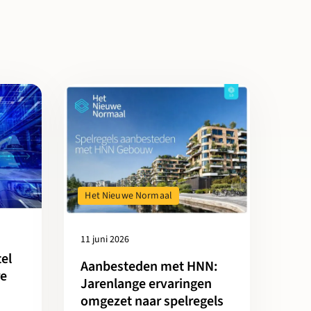
isatie
ls sleutel voor snellere en betere gebiedsontwikkeling
Lees meer over Aanbesteden met HNN: Jarenlange er
Het Nieuwe Normaal
11 juni 2026
tel
Aanbesteden met HNN:
re
Jarenlange ervaringen
omgezet naar spelregels