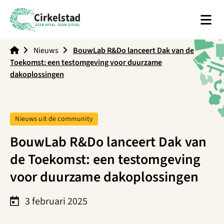
Men
Cirkelstad
Nieuws
BouwLab R&Do lanceert Dak van de
Toekomst: een testomgeving voor duurzame
dakoplossingen
Tag:
Nieuws uit de community
BouwLab R&Do lanceert Dak van
de Toekomst: een testomgeving
voor duurzame dakoplossingen
3 februari 2025