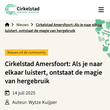
Men
Cirkelstad
Nieuws
Cirkelstad Amersfoort: Als je naar elkaar
luistert, ontstaat de magie van hergebruik
Tag:
Nieuws uit de community
Cirkelstad Amersfoort: Als je naar
elkaar luistert, ontstaat de magie
van hergebruik
14 juli 2025
Auteur: Wytze Kuijper