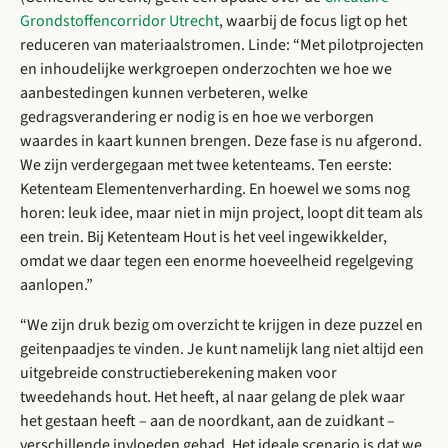
Grondstoffencorridor Utrecht
, waarbij de focus ligt op het
reduceren van materiaalstromen. Linde: “Met pilotprojecten
en inhoudelijke werkgroepen onderzochten we hoe we
aanbestedingen kunnen verbeteren, welke
gedragsverandering er nodig is en hoe we verborgen
waardes in kaart kunnen brengen. Deze fase is nu afgerond.
We zijn verdergegaan met twee ketenteams. Ten eerste:
Ketenteam Elementenverharding. En hoewel we soms nog
horen: leuk idee, maar niet in mijn project, loopt dit team als
een trein. Bij Ketenteam Hout is het veel ingewikkelder,
omdat we daar tegen een enorme hoeveelheid regelgeving
aanlopen.”
“We zijn druk bezig om overzicht te krijgen in deze puzzel en
geitenpaadjes te vinden. Je kunt namelijk lang niet altijd een
uitgebreide constructieberekening maken voor
tweedehands hout. Het heeft, al naar gelang de plek waar
het gestaan heeft – aan de noordkant, aan de zuidkant –
verschillende invloeden gehad. Het ideale scenario is dat we