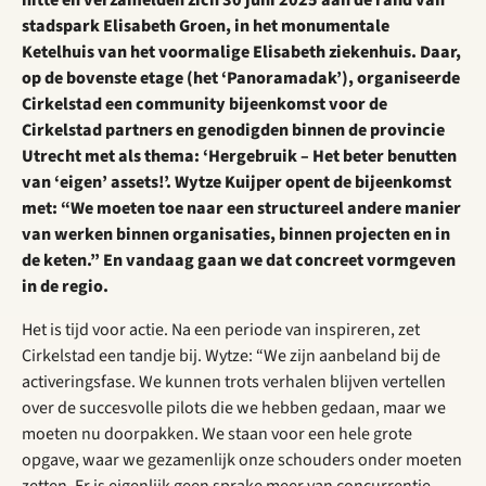
stadspark Elisabeth Groen, in het monumentale
Ketelhuis van het voormalige Elisabeth ziekenhuis. Daar,
op de bovenste etage (het ‘Panoramadak’), organiseerde
Cirkelstad een community bijeenkomst voor de
Cirkelstad partners en genodigden binnen de provincie
Utrecht met als thema: ‘Hergebruik – Het beter benutten
van ‘eigen’ assets!’. Wytze Kuijper opent de bijeenkomst
met: “We moeten toe naar een structureel andere manier
van werken binnen organisaties, binnen projecten en in
de keten.” En vandaag gaan we dat concreet vormgeven
in de regio.
Het is tijd voor actie. Na een periode van inspireren, zet
Cirkelstad een tandje bij. Wytze: “We zijn aanbeland bij de
activeringsfase. We kunnen trots verhalen blijven vertellen
over de succesvolle pilots die we hebben gedaan, maar we
moeten nu doorpakken. We staan voor een hele grote
opgave, waar we gezamenlijk onze schouders onder moeten
zetten. Er is eigenlijk geen sprake meer van concurrentie,