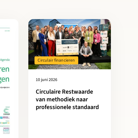
obased mét behoud van woonkwaliteit?
irculair Financieren: op weg naar een nieuwe standaard
Lees meer over Circulaire Restwaarde van methodiek
Circulair financieren
10 juni 2026
Circulaire Restwaarde
van methodiek naar
professionele standaard