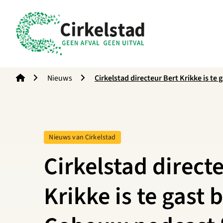
Cirkelstad
Nieuws
Cirkelstad directeur Bert Krikke is te
de bouw’
Tag:
Nieuws van Cirkelstad
Cirkelstad direct
Krikke is te gast b