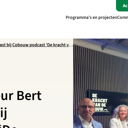
A
Programma’s en projecten
Comm
 gast bij Cobouw podcast ‘De kracht van
eur Bert
ij