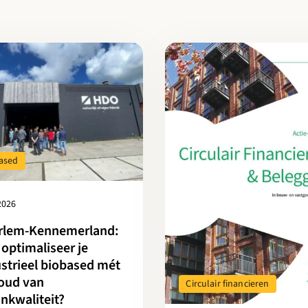
r over Haarlem-Kennemerland: Hoe optimaliseer je industrieel bi
Lees meer over Actie-Agenda C
ased
 2026
rlem-Kennemerland:
optimaliseer je
strieel biobased mét
oud van
Circulair financieren
nkwaliteit?