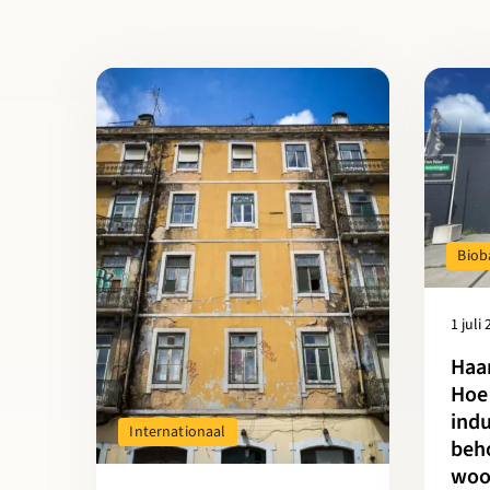
Lees meer over Cirkelstad is partner in CARES
Lees mee
Biob
1 juli
Haa
Hoe 
indu
Internationaal
beh
woo