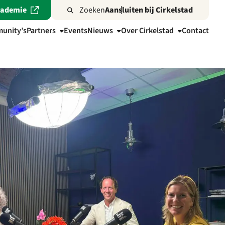
cademie
Zoeken
Aansluiten bij Cirkelstad
unity’s
Partners
Events
Nieuws
Over Cirkelstad
Contact