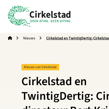
Cirkelstad
Nieuws
Cirkelstad en TwintigDertig: Cirkelst
the Loop
Tag:
Nieuws van Cirkelstad
Cirkelstad en
TwintigDertig: Ci