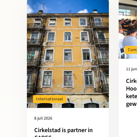
Lees meer over Cirkelstad is partner in CARES
Lees mee
Com
11 jun
Cirk
Hoo
kete
Internationaal
gew
8 juli 2026
Cirkelstad is partner in