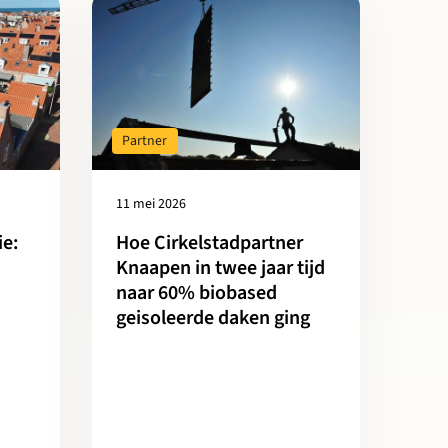
luiten door gewoon te doen
novatie: certificering steeds belangrijker
Lees meer over Hoe Cirkelstadpartner Knaapen in twe
Partner
11 mei 2026
Hoe Cirkelstadpartner
ie:
Knaapen in twee jaar tijd
naar 60% biobased
geisoleerde daken ging