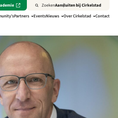
cademie
Zoeken
Aansluiten bij Cirkelstad
unity’s
Partners
Events
Nieuws
Over Cirkelstad
Contact