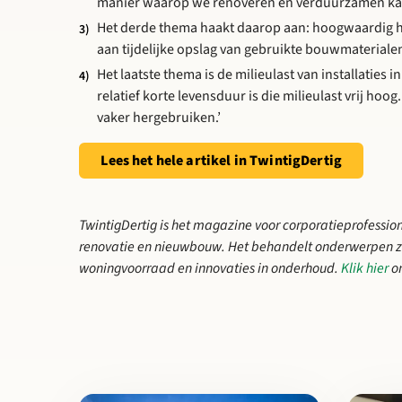
manier waarop we renoveren en verduurzamen kan 
Het derde thema haakt daarop aan: hoogwaardig he
aan tijdelijke opslag van gebruikte bouwmaterialen
Het laatste thema is de milieulast van installaties 
relatief korte levensduur is die milieulast vrij ho
vaker hergebruiken.’
Opent in 
Lees het hele artikel in TwintigDertig
TwintigDertig is het magazine voor corporatieprofessi
renovatie en nieuwbouw. Het behandelt onderwerpen 
woningvoorraad en innovaties in onderhoud.
Klik hier
om