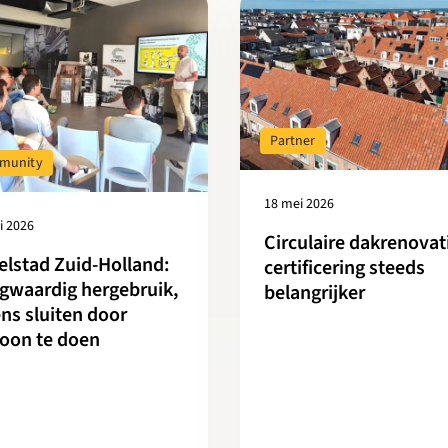
r over Cirkelstad Zuid-Holland: Hoogwaardig hergebruik, ketens s
Lees meer over Circulaire dakre
Partner
munity
18 mei 2026
i 2026
Circulaire dakrenovat
elstad Zuid-Holland:
certificering steeds
gwaardig hergebruik,
belangrijker
ns sluiten door
oon te doen