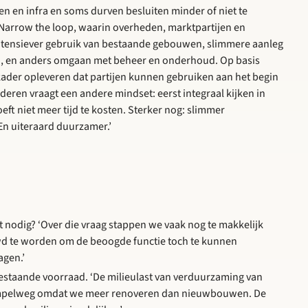
 en infra en soms durven besluiten minder of niet te
 Narrow the loop, waarin overheden, marktpartijen en
intensiever gebruik van bestaande gebouwen, slimmere aanleg
den, en anders omgaan met beheer en onderhoud. Op basis
kader opleveren dat partijen kunnen gebruiken aan het begin
eren vraagt een andere mindset: eerst integraal kijken in
eft niet meer tijd te kosten. Sterker nog: slimmer
 En uiteraard duurzamer.’
t nodig? ‘Over die vraag stappen we vaak nog te makkelijk
wd te worden om de beoogde functie toch te kunnen
agen.’
staande voorraad. ‘De milieulast van verduurzaming van
impelweg omdat we meer renoveren dan nieuwbouwen. De