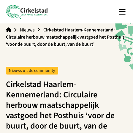
Men
Cirkelstad
Nieuws
Cirkelstad Haarlem-Kennemerland:
Circulaire herbouw maatschappelijk vastgoed het Posthuis
‘voor de buurt, door de buurt, van de buurt’
Tag:
Nieuws uit de community
Cirkelstad Haarlem-
Kennemerland: Circulaire
herbouw maatschappelijk
vastgoed het Posthuis ‘voor de
buurt, door de buurt, van de