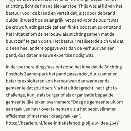
stichting, licht de financiële kant toe. Thijs was al lid van het
bestuur voor de brand en vertelt dat juist door de brand
duidelijk werd hoe belangrijk het pand voor de buurt was.
De crowdfundingsactie gaf een flinke boost en zo ontstond
het initiatief om de herbouw als stichting samen met de
buurt zelf te gaan doen. Het bestuur realiseerde zich wel dat
dit een heel andere opgave was dan de verhuur van een
pand, dus dat er nieuwe expertise nodig was.
In de voorbereidingsfase ontstond het idee dat de Stichting
Posthuis Zaanenpark het pand passender, duurzamer en
beter te exploiteren kon herbouwen dan wanneer de
gemeente dat zou doen. Via het uitdaagrecht, het right to
challenge, kun je als burger of als organisatie bepaalde
gemeentelijke taken overnemen: “Daag de gemeente uit om
een taak van haar over te nemen als u het beter, slimmer,
efficiënter of met meer draagvlak kan”.
https://haarlem.nl/idee-initiatief#nodig-bij-uw-idee-2647