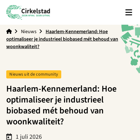
Men
Cirkelstad
Nieuws
Haarlem-Kennemerland: Hoe
optimaliseer je industrieel biobased mét behoud van
woonkwaliteit?
Tag:
Nieuws uit de community
Haarlem-Kennemerland: Hoe
optimaliseer je industrieel
biobased mét behoud van
woonkwaliteit?
1 juli 2026