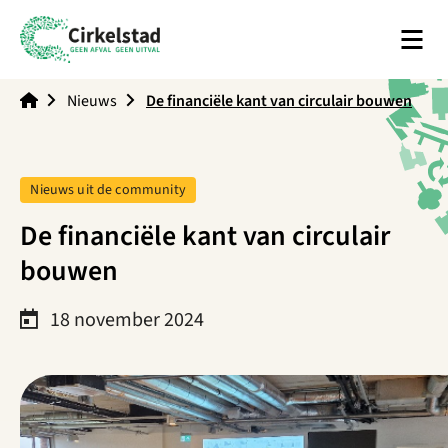
Men
Cirkelstad
Nieuws
De financiële kant van circulair bouwen
Tag:
Nieuws uit de community
De financiële kant van circulair
bouwen
18 november 2024