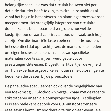
belangrijke conclusie was dat circulair bouwen niet per
definitie duurder hoeft te zijn, mits circulaire ambities al
vanaf het begin in het ontwerp- en planningsproces worden
meegenomen. Het vroegtijdig integreren van circulaire
doelen kan de betaalbaarheid vergroten, hoewel de
kostprijs door de aard van circulair bouwen vaak toch hoger
zal zijn. Om die financiële lasten beheersbaar te houden, is
het essentieel dat opdrachtgevers de markt ruimte bieden
om eigen keuzes te maken. In plaats van specifieke
materialen voor te schrijven, werd gepleit voor
prestatiegerichte eisen. Dit geeft marktpartijen de vrijheid
om hun expertise te gebruiken en duurzame oplossingen te
bedenken die passen bij de projectdoelen.
De panelleden speculeerden ook over de mogelijkheid van
een toekomstig CO₂-lockdown, vergelijkbaar met de recente
stikstofbeperkingen die bouwprojecten tijdelijk stillegden.
Er is een reële kans dat ook voor CO₂-uitstoot strengere
regelgeving komt. Om voorbereid te zijn op een eventuele