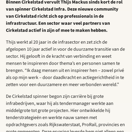
Binnen Cirkelstad vervult Thijs Mackus sinds kort de rol
van spinner Cirkelstad Infra. Deze nieuwe community
van Cirkelstad richt zich op professionals in de
infrastructuur. Een sector waar veel partners van
Cirkelstad actief in zijn of mee te maken hebben.
Thijs werkt al 20 jaar in de infrasector en zet zich de
afgelopen 10 jaar actief in voor de duurzame transitie van de
sector. Hij gelooft in de kracht van verbinding en weet
mensen te inspireren door thema’s en personen samen te
brengen. “Ik daag mensen uit en inspireer hen – zowel privé
als op mijn werk – door daadkracht en actiegerichtheid in te
zetten voor een duurzamere en meer verbonden wereld.”
De Cirkelstad spinner begon zijn carrière bij grote
infrabedrijven, waar hij als tendermanager werkte aan
middelgrote tot grote projecten. Hier ontwikkelde hij
tenderstrategieën en werkte nauw samen met
opdrachtgevers zoals Rijkswaterstaat, ProRail, provincies en
grote gemeenten. Deze ervaring leverde hem niet alleen een