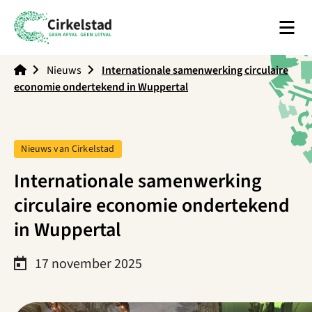
Men
Cirkelstad
Nieuws
Internationale samenwerking circulaire
economie ondertekend in Wuppertal
Tag:
Nieuws van Cirkelstad
Internationale samenwerking
circulaire economie ondertekend
in Wuppertal
17 november 2025