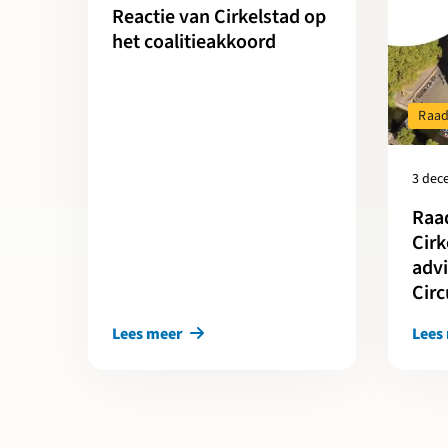
Reactie van Cirkelstad op
het coalitieakkoord
Raad
3 dec
Raa
Cirk
advi
Circ
Lees meer
Lees