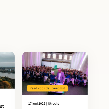
 een Circulair Regeerakkoord”
komst richt zich op versnelling circulaire renovatie
Lees meer over Raad voor de Toekomst Cirkelstad kom
Raad voor de Toekomst
17 juni 2025
|
Utrecht
st