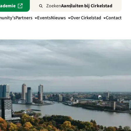
cademie
Zoeken
Aansluiten bij Cirkelstad
unity’s
Partners
Events
Nieuws
Over Cirkelstad
Contact