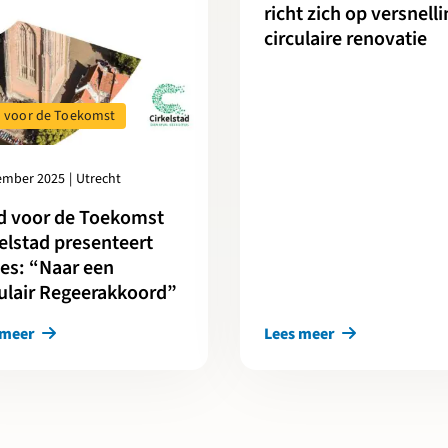
richt zich op versnelli
circulaire renovatie
 voor de Toekomst
ember 2025
|
Utrecht
d voor de Toekomst
elstad presenteert
es: “Naar een
ulair Regeerakkoord”
 meer
Lees meer