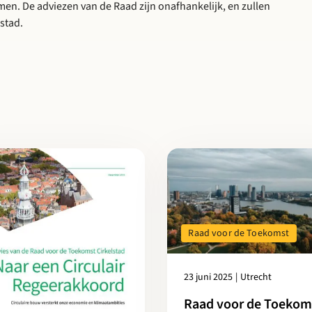
men. De adviezen van de Raad zijn onafhankelijk, en zullen
stad.
akkoord
r over Raad voor de Toekomst Cirkelstad presenteert advies: “Naar
Lees meer over Raad voor de Toe
Raad voor de Toekomst
23 juni 2025
|
Utrecht
Raad voor de Toekom