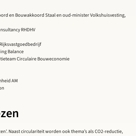
koord en Bouwakkoord Staal en oud-minister Volkshuisvesting,
onsultancy RHDHV
Rijksvastgoedbedrijf
ing Balance
nsitieteam Circulaire Bouweconomie
mheid AM
on
ezen
n’. Naast circulariteit worden ook thema’s als CO2-reductie,