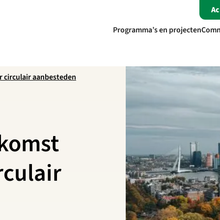
A
Programma’s en projecten
Comm
r circulair aanbesteden
ekomst
rculair