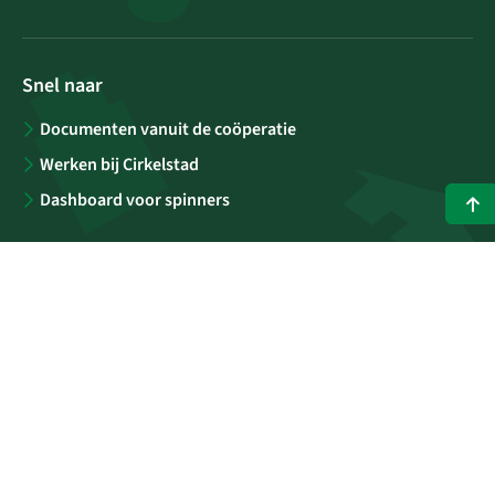
Snel naar
Documenten vanuit de coöperatie
Werken bij Cirkelstad
Dashboard voor spinners
Contact
Blijf op de hoogte
Wil je het Stadsblad maandelijks via e-mail ontvangen? Meld
je aan voor onze nieuwsbrief
E-mailadres
(Vereist)
Versturen