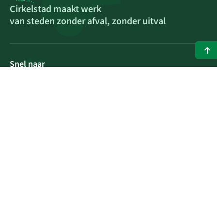
Cirkelstad maakt werk
van steden zonder afval, zonder uitval
Snel naar
Documenten vanuit de coöperatie
Werken bij Cirkelstad
Dashboard voor spinners
Contact
Blijf op de hoogte
Wil je het Stadsblad maandelijks via e-mail ontvangen? Meld
je aan voor onze nieuwsbrief