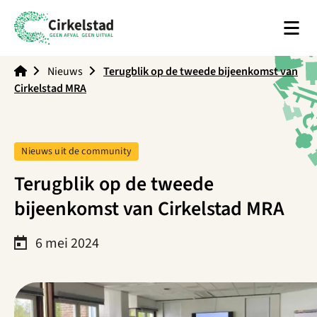
Men
Cirkelstad
Nieuws
Terugblik op de tweede bijeenkomst van
Cirkelstad MRA
Tag:
Nieuws uit de community
Terugblik op de tweede
bijeenkomst van Cirkelstad MRA
6 mei 2024