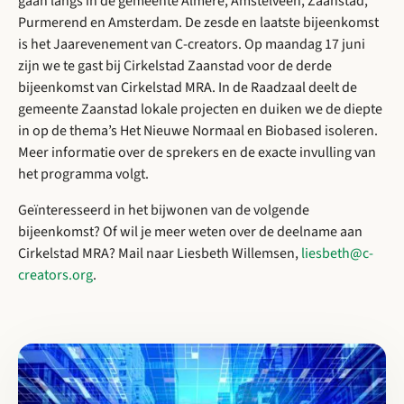
gaan langs in de gemeente Almere, Amstelveen, Zaanstad,
Purmerend en Amsterdam. De zesde en laatste bijeenkomst
is het Jaarevenement van C-creators. Op maandag 17 juni
zijn we te gast bij Cirkelstad Zaanstad voor de derde
bijeenkomst van Cirkelstad MRA. In de Raadzaal deelt de
gemeente Zaanstad lokale projecten en duiken we de diepte
in op de thema’s Het Nieuwe Normaal en Biobased isoleren.
Meer informatie over de sprekers en de exacte invulling van
het programma volgt.
Geïnteresseerd in het bijwonen van de volgende
bijeenkomst? Of wil je meer weten over de deelname aan
Cirkelstad MRA? Mail naar Liesbeth Willemsen,
liesbeth@c-
creators.org
.
Lees meer over Digitalisering als sleutel voor snellere en beter