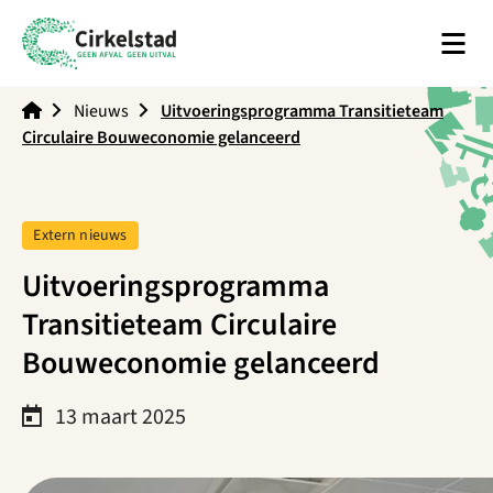
Men
Cirkelstad
Nieuws
Uitvoeringsprogramma Transitieteam
Circulaire Bouweconomie gelanceerd
Tag:
Extern nieuws
Uitvoeringsprogramma
Transitieteam Circulaire
Bouweconomie gelanceerd
13 maart 2025