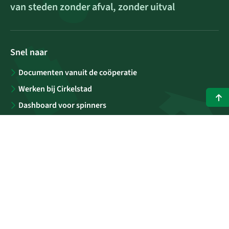
van steden zonder afval, zonder uitval
Snel naar
Documenten vanuit de coöperatie
Werken bij Cirkelstad
Dashboard voor spinners
Contact
Blijf op de hoogte
Wil je het Stadsblad maandelijks via e-mail ontvangen? Meld
je aan voor onze nieuwsbrief
E-mailadres
(Vereist)
Versturen