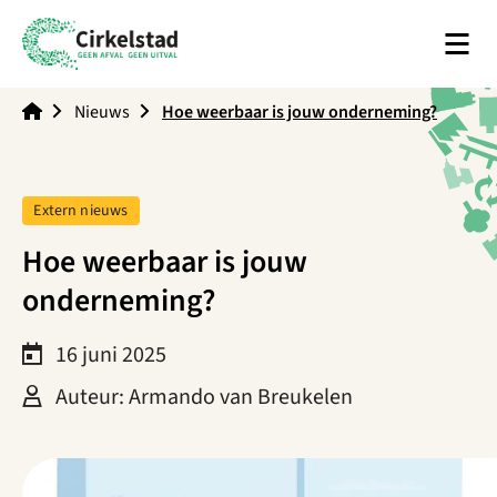
Men
Cirkelstad
Nieuws
Hoe weerbaar is jouw onderneming?
Tag:
Extern nieuws
Hoe weerbaar is jouw
onderneming?
16 juni 2025
Auteur: Armando van Breukelen