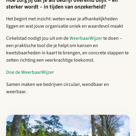
Hoe zorg jij dat je als bedrijf overeind blijft – en
sterker wordt – in tijden van onzekerheid?
Het begint met inzicht: weten waar je afhankelijkheden
liggen en wat jouw organisatie uniek en waardevol maakt
Cirkelstad nodigt jou uit om de
WeerbaarWijzer
te doen –
een praktische tool die je helpt om kansen en
kwetsbaarheden in kaart te brengen, en concrete stappen te
zetten richting een veerkrachtige toekomst.
Doe de WeerbaarWijzer
Samen maken we bedrijven circulair, wendbaar en
weerbaar.
Lees meer over Vul de Cirkelstad enquête 2026 in