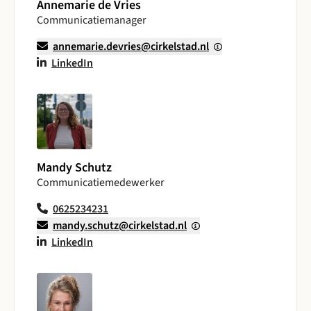
Annemarie de Vries
Communicatiemanager
annemarie.devries@cirkelstad.nl
LinkedIn
Mandy Schutz
Communicatiemedewerker
0625234231
mandy.schutz@cirkelstad.nl
LinkedIn