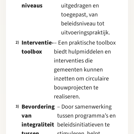
niveaus
uitgedragen en
toegepast, van
beleidsniveau tot
uitvoeringspraktijk.
Interventie-
– Een praktische toolbox
toolbox
biedt hulpmiddelen en
interventies die
gemeenten kunnen
inzetten om circulaire
bouwprojecten te
realiseren.
Bevordering
– Door samenwerking
van
tussen programma’s en
integraliteit
beleidsinitiatieven te
tussen
stimuleren, helpt