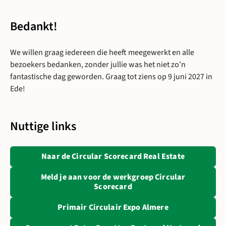
Bedankt!
We willen graag iedereen die heeft meegewerkt en alle
bezoekers bedanken, zonder jullie was het niet zo’n
fantastische dag geworden. Graag tot ziens op 9 juni 2027 in
Ede!
Nuttige links
Opent in ee
Naar de Circular Scorecard Real Estate
Meld je aan voor de werkgroep Circular
Opent in een nieuwe tab:
Scorecard
Opent in een ni
Primair Circulair Expo Almere