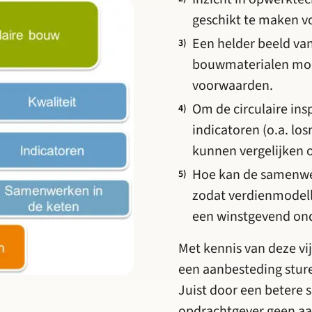
geschikt te maken v
Een helder beeld van
bouwmaterialen moe
voorwaarden.
Om de circulaire in
indicatoren (o.a. lo
kunnen vergelijken o
Hoe kan de samenwe
zodat verdienmodelle
een winstgevend on
Met kennis van deze vi
een aanbesteding sture
Juist door een betere 
opdrachtgever geen aa