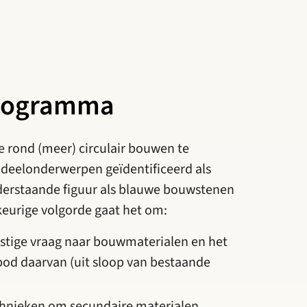
programma
ie rond (meer) circulair bouwen te
f deelonderwerpen geïdentificeerd als
nderstaande figuur als blauwe bouwstenen
keurige volgorde gaat het om:
mstige vraag naar bouwmaterialen en het
bod daarvan (uit sloop van bestaande
chnieken om secundaire materialen