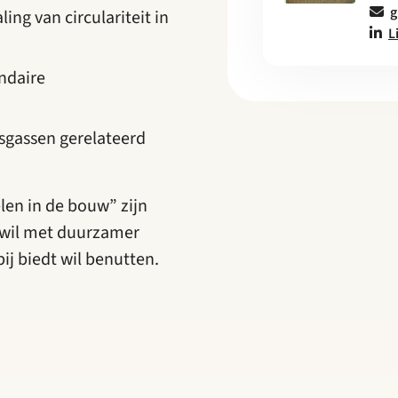
g
ing van circulariteit in
L
ndaire
asgassen gerelateerd
en in de bouw” zijn
g wil met duurzamer
ij biedt wil benutten.