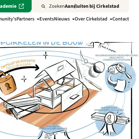
cademie
Zoeken
Aansluiten bij Cirkelstad
unity’s
Partners
Events
Nieuws
Over Cirkelstad
Contact